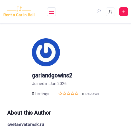
Skip
to
content
garlandgowins2
Joined in Jun 2026
0
Listings
0
Reviews
About this Author
cvetaevatomsk.ru